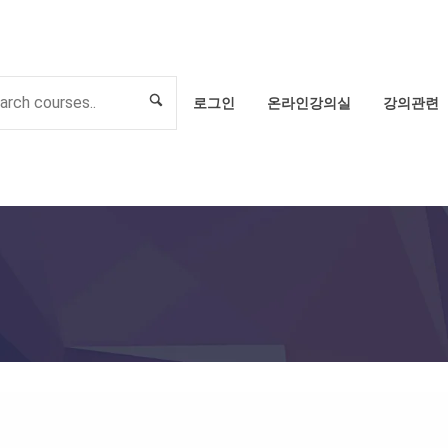
로그인
온라인강의실
강의관련